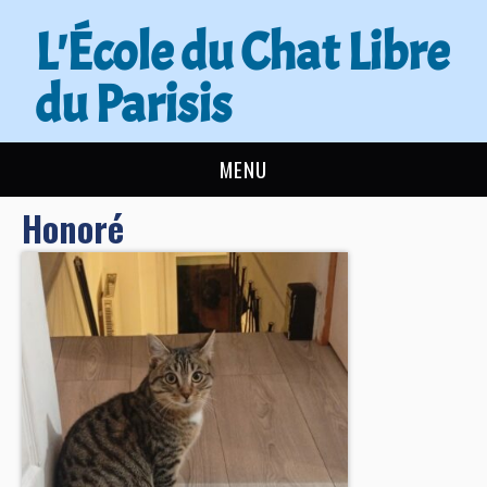
L'École du Chat Libre
du Parisis
MENU
Honoré
L’ÉCOLE DU CHAT
ACTUALITÉS
ADOPTER
NOUS AIDER
CONTACT