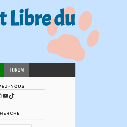
t Libre du
FORUM
VEZ-NOUS
cebook
mpte Instagram
YouTube
TikTok
CHERCHE
Rechercher :