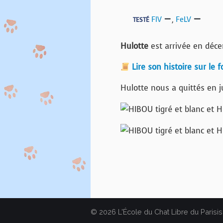
FIV
,
FeLV
TESTÉ
Hulotte
est arrivée en déce
Lire son histoire sur le 
Hulotte nous a quittés en 
© 2026 L'École du Chat Libre du Parisis