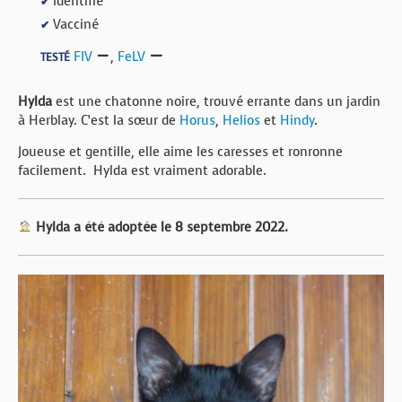
Identifié
✔
Vacciné
✔
FIV
,
FeLV
TESTÉ
Hylda
est une chatonne noire, trouvé errante dans un jardin
à Herblay. C’est la sœur de
Horus
,
Helios
et
Hindy
.
Joueuse et gentille, elle aime les caresses et ronronne
facilement. Hylda est vraiment adorable.
Hylda a été adoptée le 8 septembre 2022.