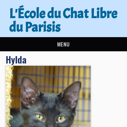
L'École du Chat Libre
du Parisis
MENU
Hylda
L’ÉCOLE DU CHAT
ACTUALITÉS
ADOPTER
NOUS AIDER
CONTACT