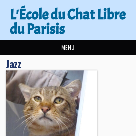
L'École du Chat Libre
du Parisis
MENU
Jazz
L’ÉCOLE DU CHAT
ACTUALITÉS
ADOPTER
NOUS AIDER
CONTACT