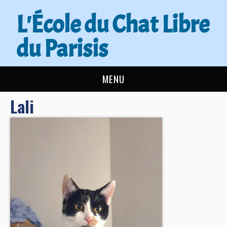
L'École du Chat Libre
du Parisis
MENU
Lali
L’ÉCOLE DU CHAT
ACTUALITÉS
ADOPTER
NOUS AIDER
CONTACT