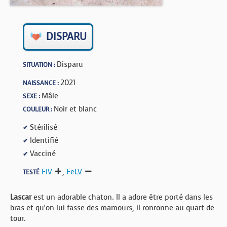
BOUTIQUE
FORUM
DISPARU
Disparu
SITUATION :
2021
NAISSANCE :
Mâle
SEXE :
Noir et blanc
COULEUR :
Stérilisé
✔
Identifié
✔
Vacciné
✔
FIV
,
FeLV
TESTÉ
Lascar
est un adorable chaton. Il a adore être porté dans les
bras et qu’on lui fasse des mamours, il ronronne au quart de
tour.