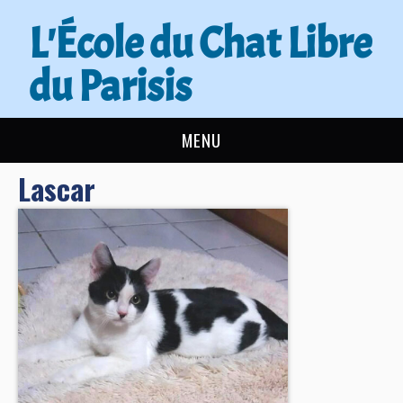
L'École du Chat Libre
du Parisis
MENU
Lascar
L’ÉCOLE DU CHAT
ACTUALITÉS
ADOPTER
NOUS AIDER
CONTACT