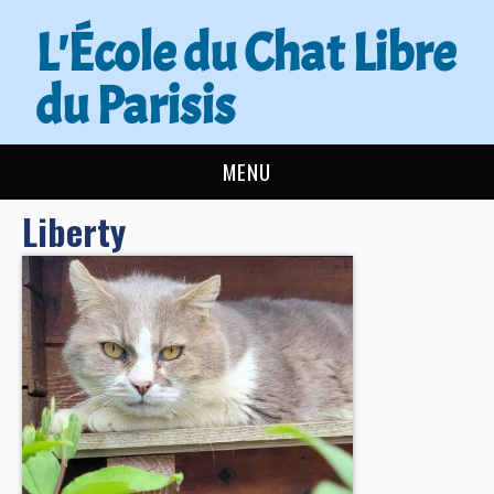
L'École du Chat Libre
du Parisis
MENU
Liberty
L’ÉCOLE DU CHAT
ACTUALITÉS
ADOPTER
NOUS AIDER
CONTACT