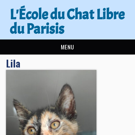
L'École du Chat Libre
du Parisis
MENU
Lila
L’ÉCOLE DU CHAT
ACTUALITÉS
ADOPTER
NOUS AIDER
CONTACT