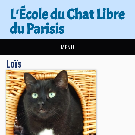
L'École du Chat Libre
du Parisis
MENU
Loïs
L’ÉCOLE DU CHAT
ACTUALITÉS
ADOPTER
NOUS AIDER
CONTACT