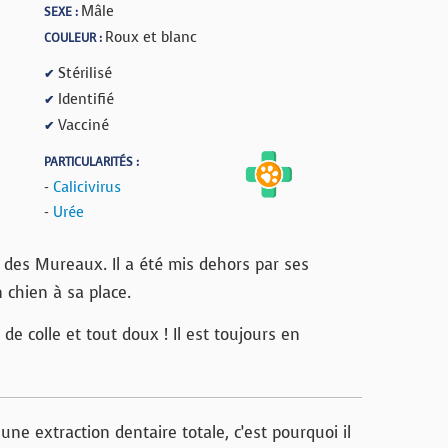
Mâle
SEXE :
Roux et blanc
COULEUR :
Stérilisé
✔
Identifié
✔
Vacciné
✔
PARTICULARITÉS :
-
Calicivirus
-
Urée
t des Mureaux. Il a été mis dehors par ses
n chien à sa place.
de colle et tout doux ! Il est toujours en
ne extraction dentaire totale, c’est pourquoi il