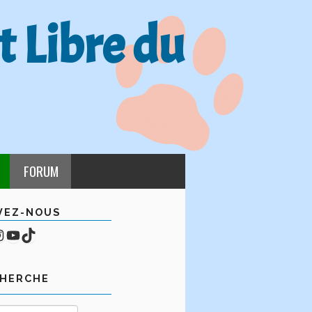
t Libre du
FORUM
VEZ-NOUS
cebook
mpte Instagram
YouTube
TikTok
CHERCHE
Rechercher :