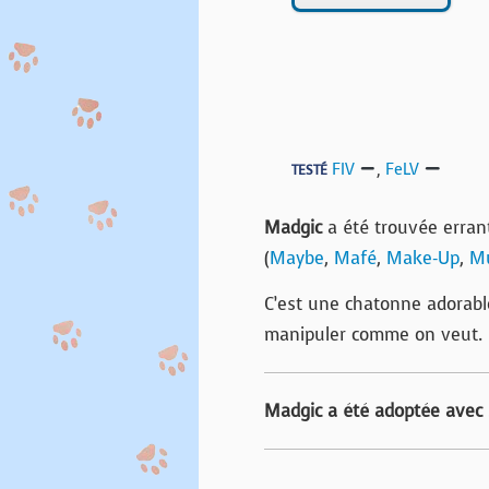
FIV
,
FeLV
TESTÉ
Madgic
a été trouvée erran
(
Maybe
,
Mafé
,
Make-Up
,
M
C’est une chatonne adorable
manipuler comme on veut. U
Madgic a été adoptée avec 