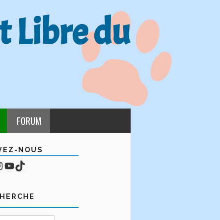
t Libre du
FORUM
VEZ-NOUS
cebook
mpte Instagram
YouTube
TikTok
CHERCHE
Rechercher :