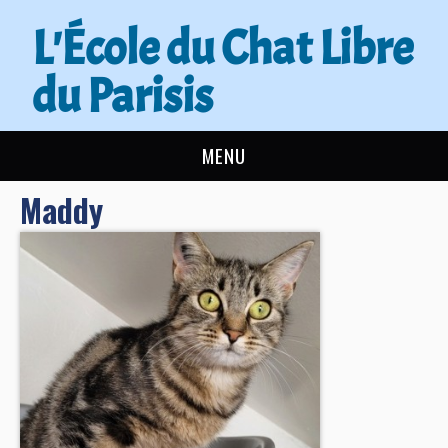
L'École du Chat Libre
du Parisis
MENU
Maddy
L’ÉCOLE DU CHAT
ACTUALITÉS
ADOPTER
NOUS AIDER
CONTACT