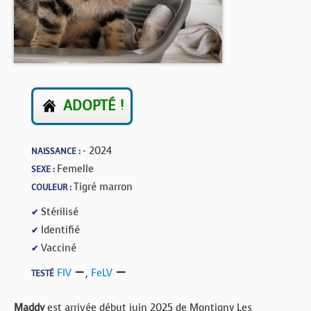
BOUTIQUE
FORUM
ADOPTÉ !
- 2024
NAISSANCE :
Femelle
SEXE :
Tigré marron
COULEUR :
Stérilisé
✔
Identifié
✔
Vacciné
✔
FIV
,
FeLV
TESTÉ
Maddy
est arrivée début juin 2025 de Montigny Les