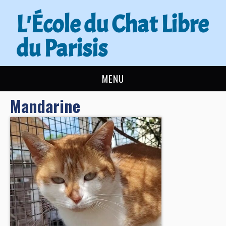
L'École du Chat Libre
du Parisis
MENU
Mandarine
L’ÉCOLE DU CHAT
ACTUALITÉS
ADOPTER
NOUS AIDER
CONTACT