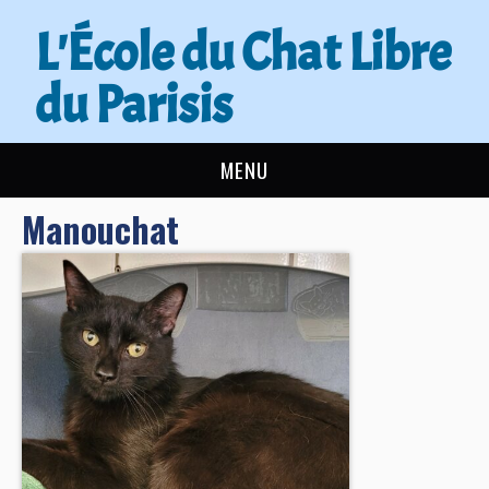
L'École du Chat Libre
du Parisis
MENU
Manouchat
L’ÉCOLE DU CHAT
ACTUALITÉS
ADOPTER
NOUS AIDER
CONTACT