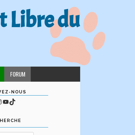
t Libre du
FORUM
VEZ-NOUS
cebook
mpte Instagram
YouTube
TikTok
CHERCHE
Rechercher :