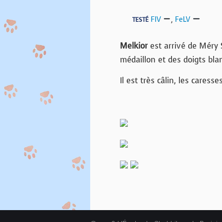
FIV
,
FeLV
TESTÉ
Melkior
est arrivé de Méry 
médaillon et des doigts blan
Il est très câlin, les caress