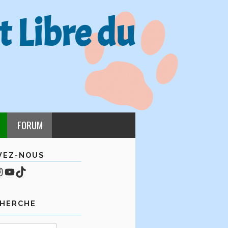
t Libre du
FORUM
VEZ-NOUS
cebook
mpte Instagram
YouTube
TikTok
CHERCHE
Rechercher :