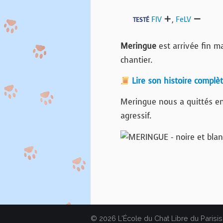
FIV
,
FeLV
TESTÉ
Meringue
est arrivée fin m
chantier.
Lire son histoire complè
Meringue nous a quittés en
agressif.
© 2026 L'École du Chat Libre du Parisis