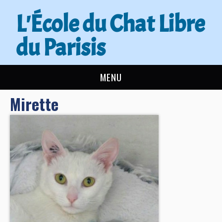
L'École du Chat Libre
du Parisis
MENU
Mirette
L’ÉCOLE DU CHAT
ACTUALITÉS
ADOPTER
NOUS AIDER
CONTACT