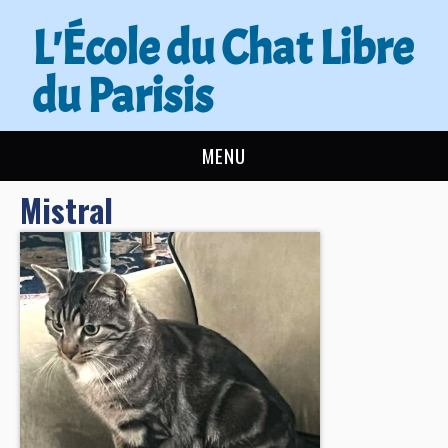
L'École du Chat Libre
du Parisis
MENU
Mistral
L’ÉCOLE DU CHAT
ACTUALITÉS
ADOPTER
NOUS AIDER
CONTACT