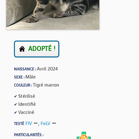
BOUTIQUE
FORUM
ADOPTÉ !
Avril 2024
NAISSANCE :
Mâle
SEXE :
Tigré marron
COULEUR :
Stérilisé
✔
Identifié
✔
Vacciné
✔
FIV
,
FeLV
TESTÉ
PARTICULARITÉS :