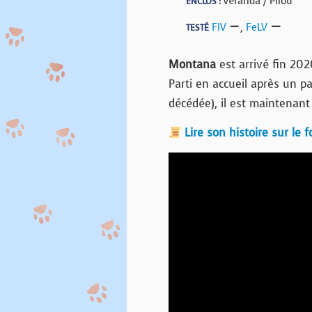
Véranda / Pilou
ENCLOS :
FIV
,
FeLV
TESTÉ
Montana
est arrivé fin 202
Parti en accueil après un p
décédée), il est maintenant 
Lire son histoire sur le 