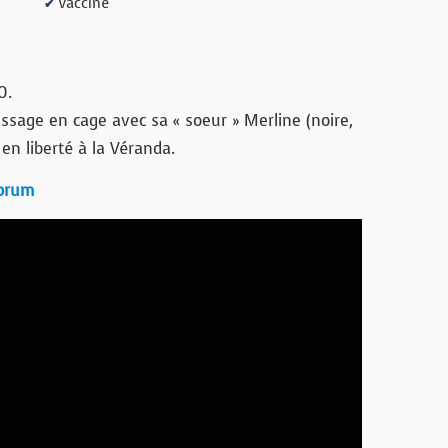
Vacciné
✔
0.
assage en cage avec sa « soeur » Merline (noire,
en liberté à la Véranda.
forum