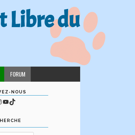
t Libre du
FORUM
VEZ-NOUS
cebook
mpte Instagram
YouTube
TikTok
CHERCHE
Rechercher :