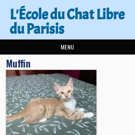
L'École du Chat Libre
du Parisis
MENU
Muffin
L’ÉCOLE DU CHAT
ACTUALITÉS
ADOPTER
NOUS AIDER
CONTACT