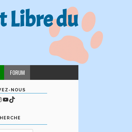
t Libre du
FORUM
VEZ-NOUS
cebook
mpte Instagram
YouTube
TikTok
CHERCHE
Rechercher :