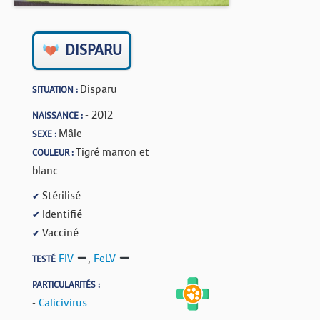
BOUTIQUE
FORUM
DISPARU
Disparu
SITUATION :
- 2012
NAISSANCE :
Mâle
SEXE :
Tigré marron et
COULEUR :
blanc
Stérilisé
✔
Identifié
✔
Vacciné
✔
FIV
,
FeLV
TESTÉ
PARTICULARITÉS :
-
Calicivirus