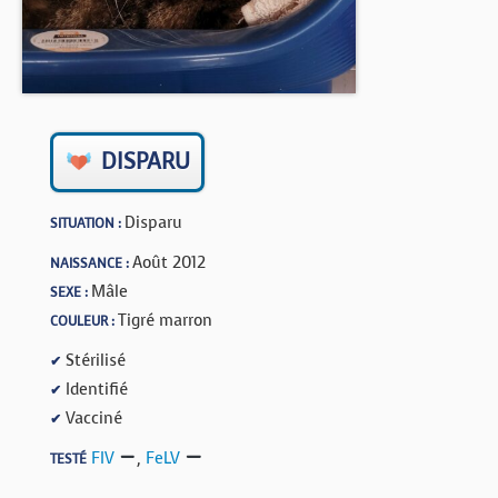
BOUTIQUE
FORUM
DISPARU
Disparu
SITUATION :
Août 2012
NAISSANCE :
Mâle
SEXE :
Tigré marron
COULEUR :
Stérilisé
✔
Identifié
✔
Vacciné
✔
FIV
,
FeLV
TESTÉ