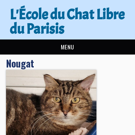
L'École du Chat Libre
du Parisis
MENU
Nougat
L’ÉCOLE DU CHAT
ACTUALITÉS
ADOPTER
NOUS AIDER
CONTACT