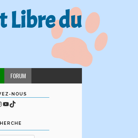
t Libre du
FORUM
VEZ-NOUS
cebook
mpte Instagram
YouTube
TikTok
CHERCHE
Rechercher :