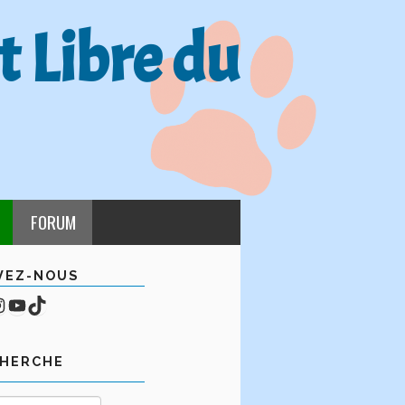
t Libre du
FORUM
VEZ-NOUS
cebook
mpte Instagram
YouTube
TikTok
CHERCHE
Rechercher :