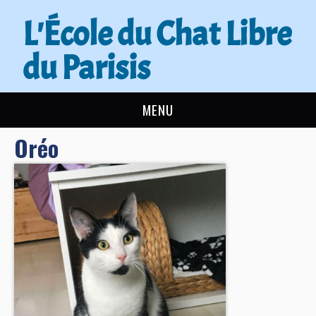
L'École du Chat Libre
du Parisis
MENU
Oréo
L’ÉCOLE DU CHAT
ACTUALITÉS
ADOPTER
NOUS AIDER
CONTACT