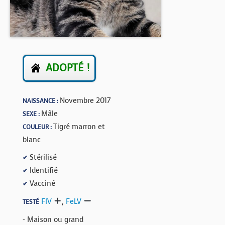
BOUTIQUE
FORUM
ADOPTÉ !
Novembre 2017
NAISSANCE :
Mâle
SEXE :
Tigré marron et
COULEUR :
blanc
Stérilisé
✔
Identifié
✔
Vacciné
✔
FIV
,
FeLV
TESTÉ
- Maison ou grand