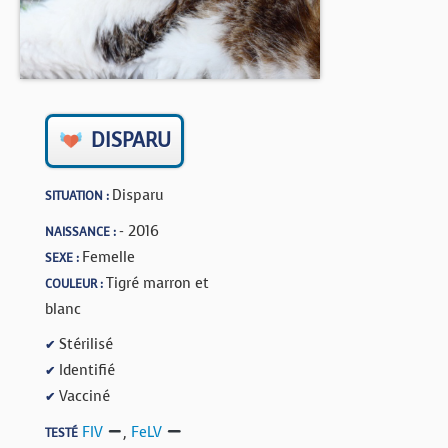
BOUTIQUE
FORUM
DISPARU
Disparu
SITUATION :
- 2016
NAISSANCE :
Femelle
SEXE :
Tigré marron et
COULEUR :
blanc
Stérilisé
✔
Identifié
✔
Vacciné
✔
FIV
,
FeLV
TESTÉ