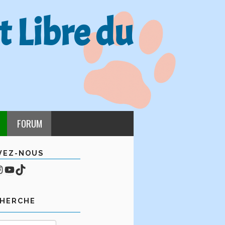
t Libre du
FORUM
VEZ-NOUS
cebook
mpte Instagram
YouTube
TikTok
CHERCHE
Rechercher :