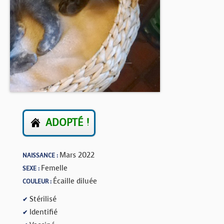
BOUTIQUE
FORUM
ADOPTÉ !
Mars 2022
NAISSANCE :
Femelle
SEXE :
Écaille diluée
COULEUR :
Stérilisé
✔
Identifié
✔