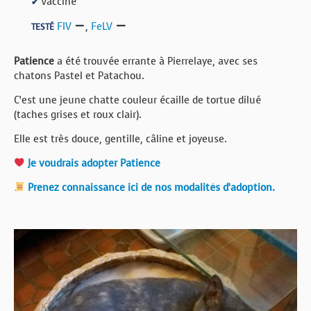
Vacciné
✔
FIV
,
FeLV
TESTÉ
Patience
a été trouvée errante à Pierrelaye, avec ses
chatons Pastel et Patachou.
C’est une jeune chatte couleur écaille de tortue dilué
(taches grises et roux clair).
Elle est très douce, gentille, câline et joyeuse.
Je voudrais adopter Patience
Prenez connaissance ici de nos modalités d’adoption.