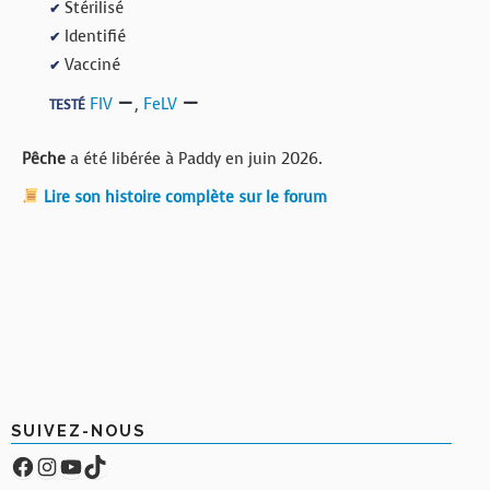
Stérilisé
✔
Identifié
✔
Vacciné
✔
FIV
,
FeLV
TESTÉ
Pêche
a été libérée à Paddy en juin 2026.
Lire son histoire complète sur le forum
SUIVEZ-NOUS
Facebook
Compte Instagram
YouTube
TikTok