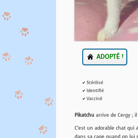
ADOPTÉ !
Stérilisé
✔
Identifié
✔
Vacciné
✔
Pikatchu
arrive de Cergy ; i
C’est un adorable chat qui a
dans sa cage quand on lui pa