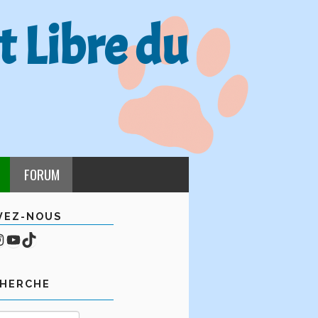
t Libre du
FORUM
VEZ-NOUS
cebook
mpte Instagram
YouTube
TikTok
CHERCHE
Rechercher :