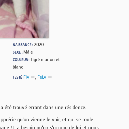
2020
NAISSANCE :
Mâle
SEXE :
Tigré marron et
COULEUR :
blanc
FIV
,
FeLV
TESTÉ
l a été trouvé errant dans une résidence.
pprécie qu’on vienne le voir, et qui se roule
rle ! Il a besoin qu’on s’occupe de lui et nous