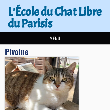
L'École du Chat Libre
du Parisis
MENU
Pivoine
L’ÉCOLE DU CHAT
ACTUALITÉS
ADOPTER
NOUS AIDER
CONTACT