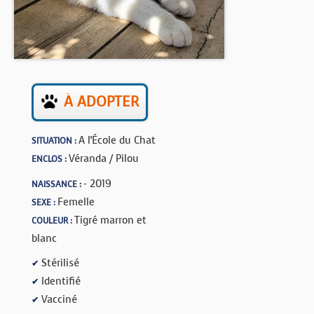
BOUTIQUE
FORUM
À ADOPTER
A l'École du Chat
SITUATION :
Véranda / Pilou
ENCLOS :
- 2019
NAISSANCE :
Femelle
SEXE :
Tigré marron et
COULEUR :
blanc
Stérilisé
✔
Identifié
✔
Vacciné
✔