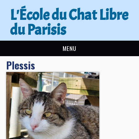
L'École du Chat Libre
du Parisis
MENU
Plessis
L’ÉCOLE DU CHAT
ACTUALITÉS
ADOPTER
NOUS AIDER
CONTACT