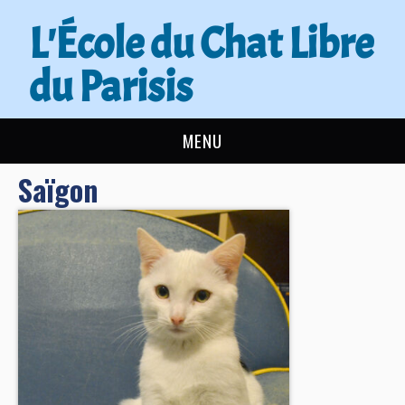
L'École du Chat Libre
du Parisis
MENU
Saïgon
L’ÉCOLE DU CHAT
ACTUALITÉS
ADOPTER
NOUS AIDER
CONTACT