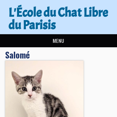
L'École du Chat Libre
du Parisis
MENU
Salomé
L’ÉCOLE DU CHAT
ACTUALITÉS
ADOPTER
NOUS AIDER
CONTACT