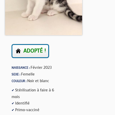
BOUTIQUE
FORUM
ADOPTÉ !
Février 2023
NAISSANCE :
Femelle
SEXE :
Noir et blanc
COULEUR :
Stérilisation à faire à 6
✔
mois
Identifié
✔
Primo-vacciné
✔