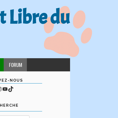
t Libre du
FORUM
VEZ-NOUS
cebook
mpte Instagram
YouTube
TikTok
CHERCHE
Rechercher :