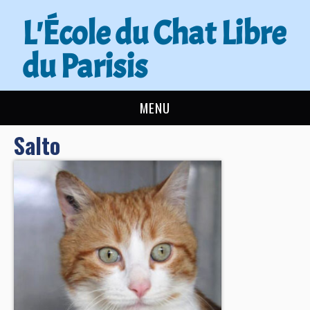
L'École du Chat Libre
du Parisis
MENU
Salto
L’ÉCOLE DU CHAT
ACTUALITÉS
ADOPTER
NOUS AIDER
CONTACT