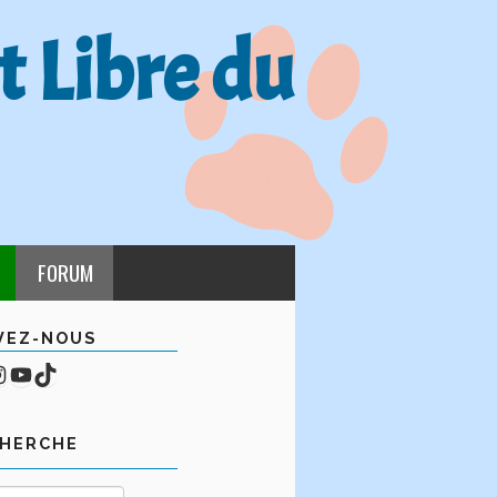
t Libre du
FORUM
VEZ-NOUS
cebook
mpte Instagram
YouTube
TikTok
CHERCHE
Rechercher :