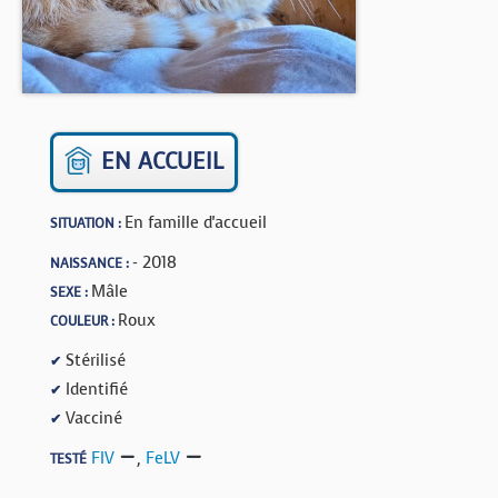
BOUTIQUE
FORUM
EN ACCUEIL
En famille d'accueil
SITUATION :
- 2018
NAISSANCE :
Mâle
SEXE :
Roux
COULEUR :
Stérilisé
✔
Identifié
✔
Vacciné
✔
FIV
,
FeLV
TESTÉ