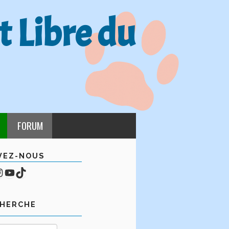
t Libre du
FORUM
VEZ-NOUS
cebook
mpte Instagram
YouTube
TikTok
CHERCHE
Rechercher :