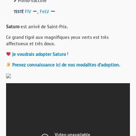
Primo-vacciné
✔
FIV
,
FeLV
TESTÉ
Saturo
est arrivé de Saint-Prix.
Ce grand tigré aux magnifiques yeux verts est très
affectueux et très doux.
Je voudrais adopter Saturo !
Prenez connaissance ici de nos modalités d’adoption.