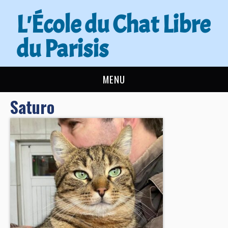
L'École du Chat Libre
du Parisis
MENU
Saturo
L’ÉCOLE DU CHAT
ACTUALITÉS
ADOPTER
NOUS AIDER
CONTACT