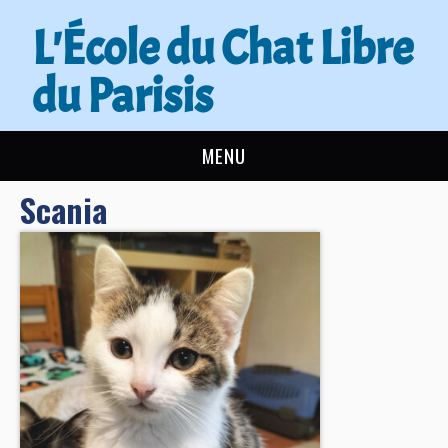
L'École du Chat Libre
du Parisis
MENU
Scania
L’ÉCOLE DU CHAT
ACTUALITÉS
ADOPTER
NOUS AIDER
CONTACT