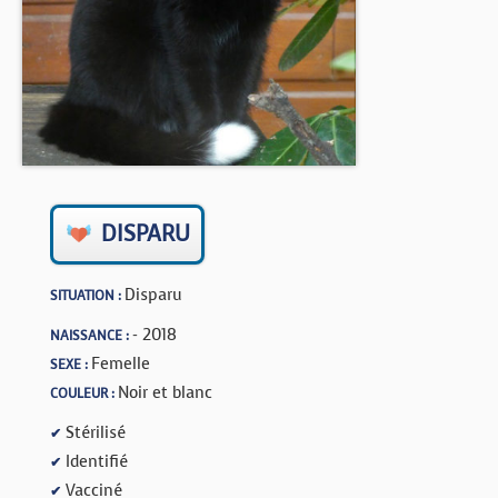
BOUTIQUE
FORUM
DISPARU
Disparu
SITUATION :
- 2018
NAISSANCE :
Femelle
SEXE :
Noir et blanc
COULEUR :
Stérilisé
✔
Identifié
✔
Vacciné
✔