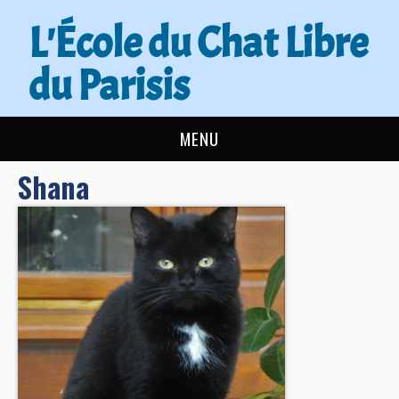
L'École du Chat Libre
du Parisis
MENU
Shana
L’ÉCOLE DU CHAT
ACTUALITÉS
ADOPTER
NOUS AIDER
CONTACT