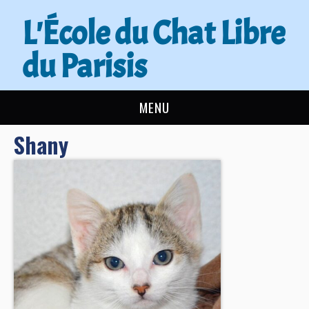
L'École du Chat Libre
du Parisis
MENU
Shany
L’ÉCOLE DU CHAT
ACTUALITÉS
ADOPTER
NOUS AIDER
CONTACT