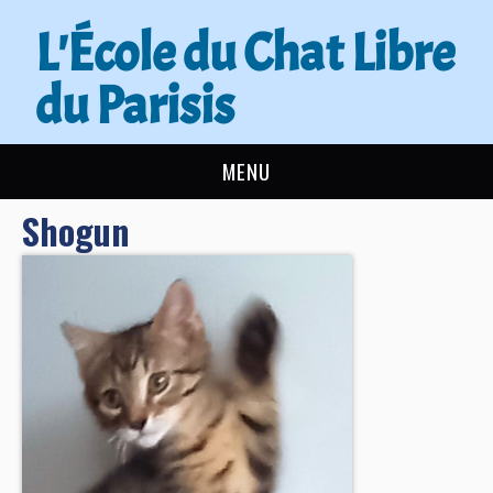
L'École du Chat Libre
du Parisis
MENU
Shogun
L’ÉCOLE DU CHAT
ACTUALITÉS
ADOPTER
NOUS AIDER
CONTACT