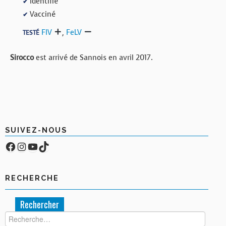
Identifié
✔
Vacciné
✔
FIV
,
FeLV
TESTÉ
Sirocco
est arrivé de Sannois en avril 2017.
SUIVEZ-NOUS
Facebook
Compte Instagram
YouTube
TikTok
RECHERCHE
Rechercher :