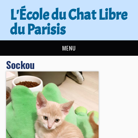
L'École du Chat Libre
du Parisis
MENU
Sockou
L’ÉCOLE DU CHAT
ACTUALITÉS
ADOPTER
NOUS AIDER
CONTACT