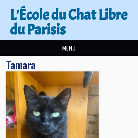
L'École du Chat Libre
du Parisis
MENU
Tamara
L’ÉCOLE DU CHAT
ACTUALITÉS
ADOPTER
NOUS AIDER
CONTACT